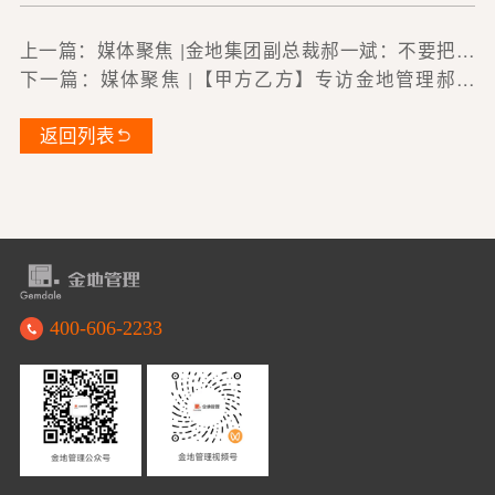
上一篇：媒体聚焦 |金地集团副总裁郝一斌：不要把所
有东西都做到极端，要保持平衡和适应力
下一篇：媒体聚焦 |【甲方乙方】专访金地管理郝一
斌：房地产代建没想象中那么容易
返回列表
400-606-2233