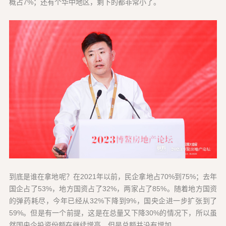
概占7%；还有个华中地区，剩下的都非常小了。
到底是谁在拿地呢？在2021年以前，民企拿地占70%到75%；去年
国企占了53%，地方国资占了32%，两家占了85%。随着地方国资
的弹药耗尽，今年已经从32%下降到9%，国央企进一步扩张到了
59%。但是有一个前提，这是在总量又下降30%的情况下，所以虽
然国央企投资份额在继续增高，但是总额并没有增加。