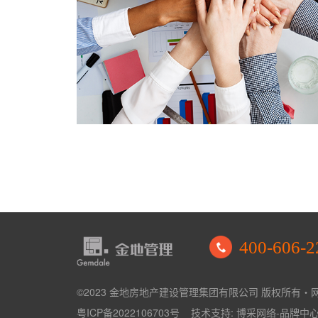
400-606-2
©2023 金地房地产建设管理集团有限公司 版权所有
・
粤ICP备2022106703号
技术支持:
博采网络-品牌中