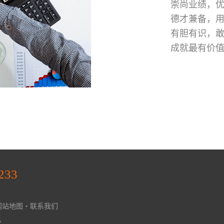
崇尚业绩，
德才兼备，
有胆有识，
成就最有价
233
网站地图
・
联系我们
心