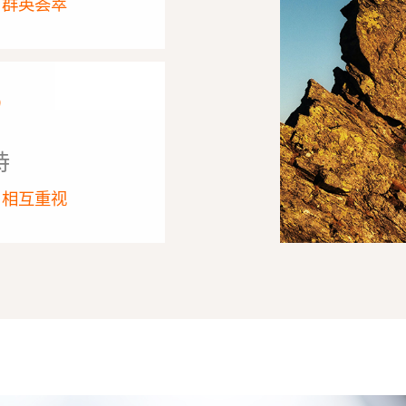
 群英荟萃
持
 相互重视