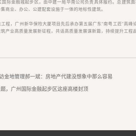
国际金融城起步区，由中建一局华南公司负责具体履约。总建筑面积
为集商业、办公、公建配套设施于一体的地标性建筑。
工程，广州新华保险大厦项目先后承办第五届广东“南粤工匠”高峰论
建筑产业高质量发展新征程，共话高质量发展谋新篇，持续提升工程
专访金地管理郝一斌：房地产代建没想象中那么容易
设难题，广州国际金融起步区这座高楼封顶