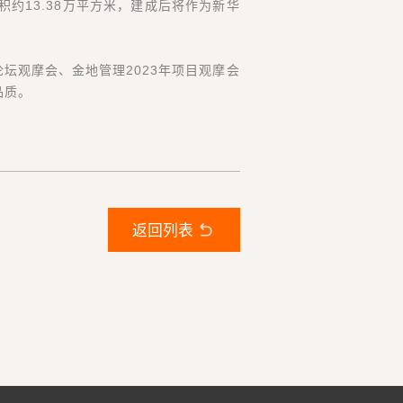
约13.38万平方米，建成后将作为新华
坛观摩会、金地管理2023年项目观摩会
品质。
返回列表